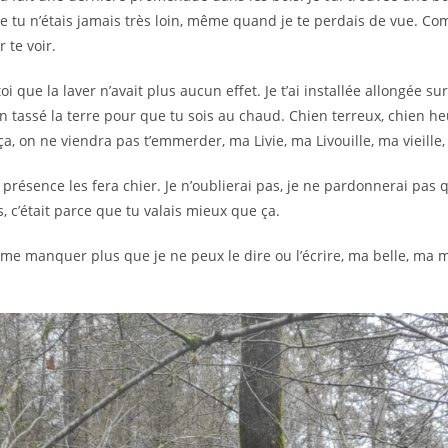
ue tu n’étais jamais très loin, même quand je te perdais de vue. Co
 te voir.
 toi que la laver n’avait plus aucun effet. Je t’ai installée allongé
ien tassé la terre pour que tu sois au chaud. Chien terreux, chien heu
a, on ne viendra pas t’emmerder, ma Livie, ma Livouille, ma vieille
ta présence les fera chier. Je n’oublierai pas, je ne pardonnerai pas
s, c’était parce que tu valais mieux que ça.
s me manquer plus que je ne peux le dire ou l’écrire, ma belle, ma m