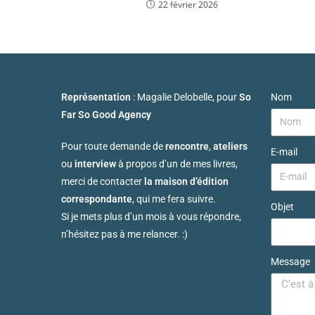
22 février 2026
Représentation
: Magalie Delobelle, pour
So
Nom
Far So Good Agency
Pour toute demande de
rencontre
,
ateliers
E-mail
ou
interview
à propos d’un de mes livres,
merci de contacter
la maison d’édition
correspondante
, qui me fera suivre.
Objet
Si je mets plus d’un mois à vous répondre,
n’hésitez pas à me relancer. :)
Message