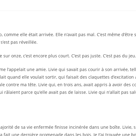
 comme elle était arrivée. Elle n’avait pas mal. C’est même d’être so
s’est pas réveillée.
e sur onze, c’est encore plus court. C’est pas juste. C’est pas du jeu
e l’appelait une amie. Livie qui savait pas courir à son arrivée, tel
ait quand elle voulait sortir, qui faisait des claquettes d’excitat
le contre ma tête. Livie qui, en trois ans, avait appris à avoir des c
i râlaient parce qu’elle avait pas de laisse. Livie qui n’allait pas sa
jorité de sa vie enfermée finisse incinérée dans une boîte. Livie, su
 a fait une dernière promenade dans les bois. Je t’ai trouvée une b