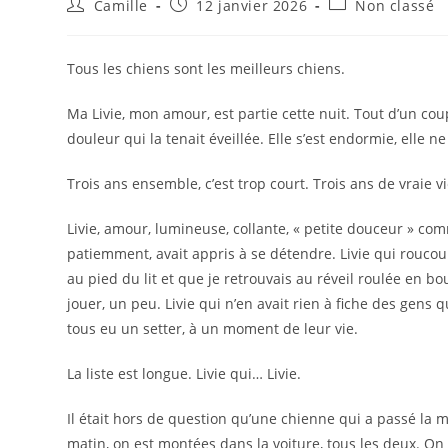
Camille
12 janvier 2026
Non classé
Tous les chiens sont les meilleurs chiens.
Ma Livie, mon amour, est partie cette nuit. Tout d’un coup,
douleur qui la tenait éveillée. Elle s’est endormie, elle ne 
Trois ans ensemble, c’est trop court. Trois ans de vraie vi
Livie, amour, lumineuse, collante, « petite douceur » comm
patiemment, avait appris à se détendre. Livie qui roucoul
au pied du lit et que je retrouvais au réveil roulée en bou
jouer, un peu. Livie qui n’en avait rien à fiche des gens qu
tous eu un setter, à un moment de leur vie.
La liste est longue. Livie qui… Livie.
Il était hors de question qu’une chienne qui a passé la ma
matin, on est montées dans la voiture, tous les deux. On