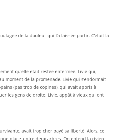
ulagée de la douleur qui l’a laissée partir. C’était la
.
lement qu’elle était restée enfermée. Livie qui,
ion au moment de la promenade, Livie qui s’endormait
opains (pas trop de copines), qui avait appris à
luer les gens de droite. Livie, appât à vieux qui ont
rvivante, avait trop cher payé sa liberté. Alors, ce
onne place, entre deux arbres. On entend la rivière