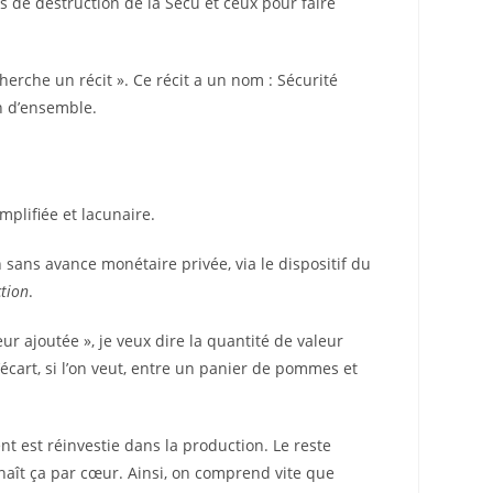
ts de destruction de la Sécu et ceux pour faire
cherche un récit ». Ce récit a un nom : Sécurité
on d’ensemble.
mplifiée et lacunaire.
 sans avance monétaire privée, via le dispositif du
ction
.
ur ajoutée », je veux dire la quantité de valeur
l’écart, si l’on veut, entre un panier de pommes et
nt est réinvestie dans la production. Le reste
nnaît ça par cœur. Ainsi, on comprend vite que