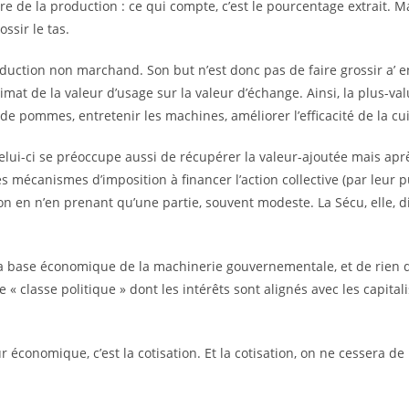
ture de la production : ce qui compte, c’est le pourcentage extrait.
ossir le tas.
e production non marchand. Son but n’est donc pas de faire grossir
at de la valeur d’usage sur la valeur d’échange. Ainsi, la plus-val
de pommes, entretenir les machines, améliorer l’efficacité de la cui
 Celui-ci se préoccupe aussi de récupérer la valeur-ajoutée mais aprè
es mécanismes d’imposition à financer l’action collective (par leur pu
tion en n’en prenant qu’une partie, souvent modeste. La Sécu, elle, di
 la base économique de la machinerie gouvernementale, et de rien d
 « classe politique » dont les intérêts sont alignés avec les capitalis
r économique, c’est la cotisation. Et la cotisation, on ne cessera de l