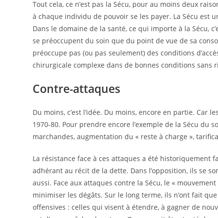
Tout cela, ce n’est pas la Sécu, pour au moins deux rais
à chaque individu de pouvoir se les payer. La Sécu est u
Dans le domaine de la santé, ce qui importe à la Sécu, c’
se préoccupent du soin que du point de vue de sa consomm
préoccupe pas (ou pas seulement) des conditions d’accès a
chirurgicale complexe dans de bonnes conditions sans r
Contre-attaques
Du moins, c’est l’idée. Du moins, encore en partie. Car 
1970-80. Pour prendre encore l’exemple de la Sécu du so
marchandes, augmentation du « reste à charge », tarificati
La résistance face à ces attaques a été historiquement faib
adhérant au récit de la dette. Dans l’opposition, ils se
aussi. Face aux attaques contre la Sécu, le « mouvement 
minimiser les dégâts. Sur le long terme, ils n’ont fait qu
offensives : celles qui visent à étendre, à gagner de nouv