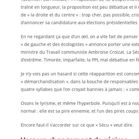
traîné en longueur, la proposition est peu débattue et i
de « la droite et du centre » : trop cher, pas possible, c
d’annoncer sa candidature aux élections présidentielles
En ne regardant ça que d’un œil, on a vite fait de pense
« de gauche et des écologistes » annonce porter une exte
ministre du Travail communiste Ambroise Croizat. La Sécu
d’extrême. Timorée, imparfaite, la PPL mal débattue en f
Je n’y vois pas un hasard si cette réapparition est conco
« démarchandisation », dans la bouche de responsables du
quatre syllabes que l’on croyait bannies à jamais : « c
Osons le lyrisme, et même l’hyperbole. Puisqu’il est à n
normal : elle est sa pire ennemie, et l’un des pires cou
Encore faut-il s’accorder sur ce que « Sécu » veut dire.