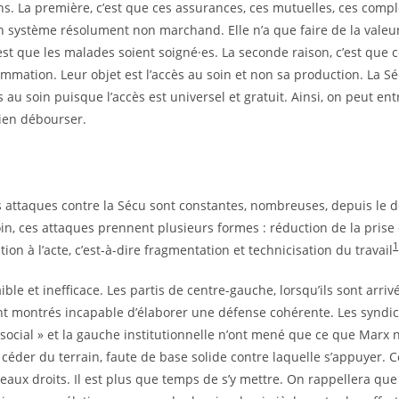
ons. La première, c’est que ces assurances, ces mutuelles, ces co
n système résolument non marchand. Elle n’a que faire de la valeur
est que les malades soient soigné·es. La seconde raison, c’est que c
ation. Leur objet est l’accès au soin et non sa production. La Sécu
u soin puisque l’accès est universel et gratuit. Ainsi, on peut entr
ien débourser.
les attaques contre la Sécu sont constantes, nombreuses, depuis le 
in, ces attaques prennent plusieurs formes : réduction de la prise
1
on à l’acte, c’est-à-dire fragmentation et technicisation du travail
le et inefficace. Les partis de centre-gauche, lorsqu’ils sont arrivés
 sont montrés incapable d’élaborer une défense cohérente. Les synd
social » et la gauche institutionnelle n’ont mené que ce que Marx 
e céder du terrain, faute de base solide contre laquelle s’appuyer. C
eaux droits. Il est plus que temps de s’y mettre. On rappellera que l