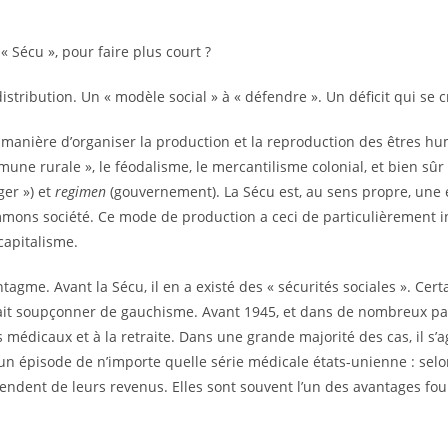
« Sécu », pour faire plus court ?
stribution. Un « modèle social » à « défendre ». Un déficit qui se cr
manière d’organiser la production et la reproduction des êtres hu
ommune rurale », le féodalisme, le mercantilisme colonial, et bien sû
ger ») et
regimen
(gouvernement). La Sécu est, au sens propre, une 
mmons société. Ce mode de production a ceci de particulièrement i
capitalisme.
yntagme. Avant la Sécu, il en a existé des « sécurités sociales ». Ce
rait soupçonner de gauchisme. Avant 1945, et dans de nombreux pay
s médicaux et à la retraite. Dans une grande majorité des cas, il s
er un épisode de n’importe quelle série médicale états-unienne : sel
ndent de leurs revenus. Elles sont souvent l’un des avantages fou