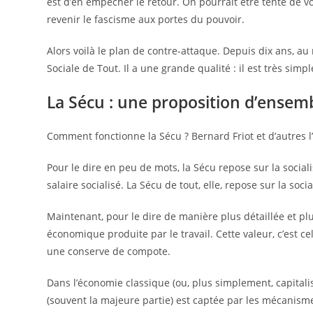
est d’en empêcher le retour. On pourrait être tenté de vo
revenir le fascisme aux portes du pouvoir.
Alors voilà le plan de contre-attaque. Depuis dix ans, au 
Sociale de Tout. Il a une grande qualité : il est très sim
La Sécu : une proposition d’ensem
Comment fonctionne la Sécu ? Bernard Friot et d’autres l
Pour le dire en peu de mots, la Sécu repose sur la social
salaire socialisé. La Sécu de tout, elle, repose sur la soc
Maintenant, pour le dire de manière plus détaillée et plus
économique produite par le travail. Cette valeur, c’est cel
une conserve de compote.
Dans l’économie classique (ou, plus simplement, capitalis
(souvent la majeure partie) est captée par les mécanisme