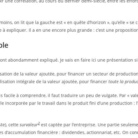
ir une corrélation, au cours du dernier demi-siècle, entre les effor
moins, on lit que la gauche est « en quête d’horizon », qu’elle « se 
ple à expliquer. Il a en une encore plus grande : c’est une propositi
ble
’ont abondamment expliqué. Je vais en faire ici une présentation si
isation de la valeur ajoutée, pour financer un secteur de production
ialisation intégrale de la valeur ajoutée, pour financer
toute la produ
 facile à comprendre, il faut traduire un peu de vulgate. Par « vale
le incorporée par le travail dans le produit fini d’une production : 
2
te), cette
survaleur
est captée par l’entreprise. Une partie seuleme
s d’accumulation financière : dividendes, actionnariat, etc. On co