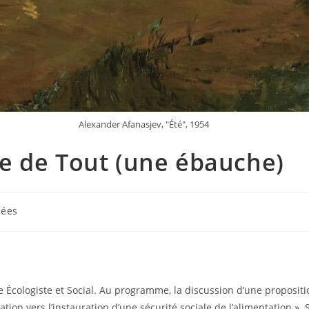
Alexander Afanasjev, "Été", 1954
le de Tout (une ébauche)
nées
e Écologiste et Social. Au programme, la discussion d’une propositi
ation vers l’instauration d’une sécurité sociale de l’alimentation ».