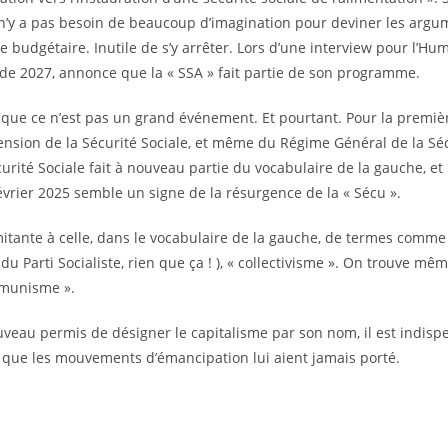
l n’y a pas besoin de beaucoup d’imagination pour deviner les argu
rise budgétaire. Inutile de s’y arrêter. Lors d’une interview pour l’H
 de 2027, annonce que la « SSA » fait partie de son programme.
r que ce n’est pas un grand événement. Et pourtant. Pour la premiè
nsion de la Sécurité Sociale, et même du Régime Général de la Sécu
rité Sociale fait à nouveau partie du vocabulaire de la gauche, et
évrier 2025 semble un signe de la résurgence de la « Sécu ».
mitante à celle, dans le vocabulaire de la gauche, de termes comme 
 Parti Socialiste, rien que ça ! ), « collectivisme ». On trouve m
ommunisme ».
ouveau permis de désigner le capitalisme par son nom, il est indisp
ps que les mouvements d’émancipation lui aient jamais porté.