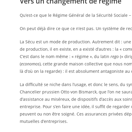
Vers un changement de régime
Qu’est-ce que le Régime Général de la Sécurité Sociale − 
On peut déjà dire ce que ce n’est pas. Un système de redi
La Sécu est un mode de production. Autrement dit : une 
de production, il en existe, en a existé d’autres : la « c
C’est dans le nom même : « régime », du latin
rego
(« diri
(
economos
), cette grande maison collective que nous no
là d’où on la regarde) : il est absolument antagoniste au 
La difficulté se niche dans l’usage, et donc le sens, du s
Chancelier prussien Otto von Bismarck, que l’on ne sau
d’assistance au miséreux, de dispositifs d’accès aux soin
entreprise. Pour s’en faire une idée, il suffit de regard
peuvent ou non être soigné. Ces assurances privées dépe
mutuelles d’entreprises.