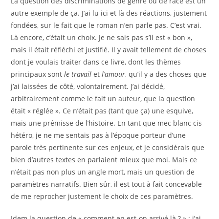
La question des discriminations de genre ou de race est un
autre exemple de ça. J’ai lu ici et là des réactions, justement
fondées, sur le fait que le roman n’en parle pas. C’est vrai.
Là encore, c’était un choix. Je ne sais pas s’il est « bon »,
mais il était réfléchi et justifié. Il y avait tellement de choses
dont je voulais traiter dans ce livre, dont les thèmes
principaux sont
le travail
et
l’amour
, qu’il y a des choses que
j’ai laissées de côté, volontairement. J’ai décidé,
arbitrairement comme le fait un auteur, que la question
était « réglée ». Ce n’était pas (tant que ça) une esquive,
mais une prémisse de l’histoire. En tant que mec blanc cis
hétéro, je ne me sentais pas à l’époque porteur d’une
parole très pertinente sur ces enjeux, et je considérais que
bien d’autres textes en parlaient mieux que moi. Mais ce
n’était pas non plus un angle mort, mais un question de
paramètres narratifs. Bien sûr, il est tout à fait concevable
de me reprocher justement le choix de ces paramètres.
Idem la question de « comment en est-on arrivé là ? » : j’ai