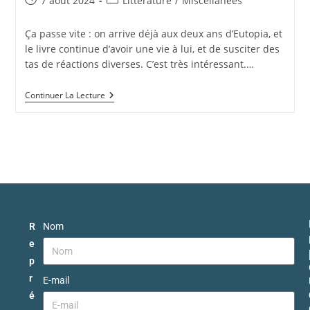
7 août 2024
Littérature
/
Miscellanées
Ça passe vite : on arrive déjà aux deux ans d’Eutopia, et
le livre continue d’avoir une vie à lui, et de susciter des
tas de réactions diverses. C’est très intéressant.…
Continuer La Lecture
R
Nom
e
p
r
E-mail
é