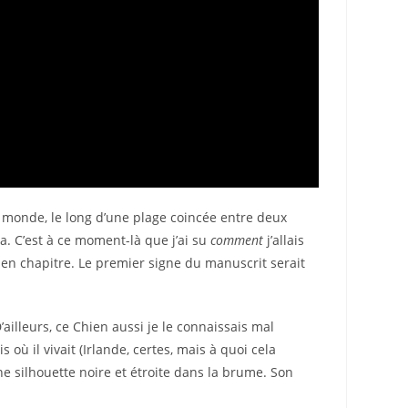
u monde, le long d’une plage coincée entre deux
ra. C’est à ce moment-là que j’ai su
comment
j’allais
on en chapitre. Le premier signe du manuscrit serait
D’ailleurs, ce Chien aussi je le connaissais mal
s où il vivait (Irlande, certes, mais à quoi cela
’une silhouette noire et étroite dans la brume. Son