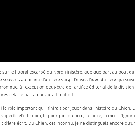
 sur le littoral escarpé du Nord Finistère, quelque part au bout d
souvent, au milieu d’un livre surgit l’envie, l’idée du livre qui suiv
errompue, à l’exception peut-être de l’artifice éditorial de la divisi
ès cela, le narrateur aurait tout dit.
i le rôle important qu’il finirait par jouer dans l’histoire du Chien. 
 superficiel) : le nom, le pourquoi du nom, la lance, la mort. J’ignorai
endait d’être écrit. Du Chien, cet inconnu, je ne distinguais encore qu