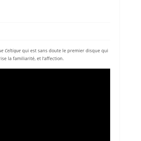
e Celtique
qui est sans doute le premier disque qui
 la familiarité, et l’affection.