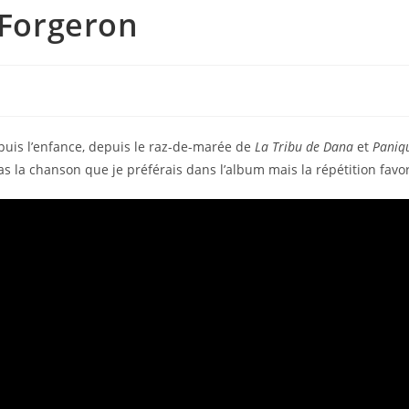
 Forgeron
uis l’enfance, depuis le raz-de-marée de
La Tribu de Dana
et
Paniqu
as la chanson que je préférais dans l’album mais la répétition favorise