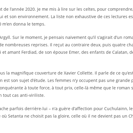
but de l’année 2020. Je me mis à lire sur les celtes, pour comprend
 lui et son environnement. La liste non exhaustive de ces lectures e
20 m’en donna le temps.
Argyll. Sur le moment, je pensais naïvement qu’il s’agirait d’un ro
 nombreuses reprises. Il reçut au contraire deux, puis quatre chapi
 et amant Ferdiad, de son épouse Emer, des enfants de Calatan, de 
ous la magnifique couverture de Xavier Collette. Il parle de ce qu’es
 est son sujet d’étude. Les femmes n’y occupent pas une grande pa
é conquérante à toute force, à tout prix, celle-là même que le roman 
 tout cas anti-viriliste.
cache parfois derrière-lui – n’a guère d’affection pour Cuchulainn, 
le où Setanta ne choisit pas la gloire, celle où il ne devient pas un 