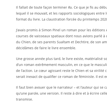
Il fallait de toute façon terminer
Ru
. Ce que je fis au dé
lequel il se mouvait, et les rapports sociologiques entre
format du livre. La claustration forcée du printemps 20
J’avais promis à Simon Pinel un roman pour les éditions 
courses de vaisseaux spatiaux dont nous avions parlé à de
du Chien, de ses parents Sualtam et Dechtire, de son ami
décidâmes de faire le livre ensemble.
Une grosse année plus tard, le livre existe, matérialisé s
d’un roman extrêmement masculin, en ce que le masculin
de l’action. Le cœur agissant reste le Chien et sa virilit
serait inexact de qualifier ce roman de féministe. Il est en
Il faut bien avouer que le narrateur – et l’auteur qui se 
qu’une parole, une version. Il reste à dire et à écrire cel
transmise.